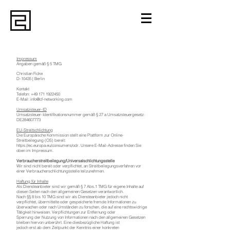
Impressum
Angaben gemäß § 5 TMG
Christian Ficke
D-10435 | Berlin
Kontakt
Telefon:
+49 171 1922450
E-Mail:
info@cf-networking.com
Umsatzsteuer-ID
Umsatzsteuer-Identifikationsnummer gemäß § 27 a Umsatzsteuergesetz:
DE284607773
EU-Streitschlichtung
Die Europäische Kommission stellt eine Plattform zur Online-
Streitbeilegung (OS) bereit:
https://ec.europa.eu/consumers/odr.
Unsere E-Mail-Adresse finden Sie
oben im Impressum.
Verbraucherstreitbeilegung/Universalschlichtungsstelle
Wir sind nicht bereit oder verpflichtet, an Streitbeilegungsverfahren vor
einer Verbraucherschlichtungsstelle teilzunehmen.
Haftung für Inhalte
Als Diensteanbieter sind wir gemäß § 7 Abs.1 TMG für eigene Inhalte auf
diesen Seiten nach den allgemeinen Gesetzen verantwortlich.
Nach §§ 8 bis 10 TMG sind wir als Diensteanbieter jedoch nicht
verpflichtet, übermittelte oder gespeicherte fremde Informationen zu
überwachen oder nach Umständen zu forschen, die auf eine rechtswidrige
Tätigkeit hinweisen. Verpflichtungen zur Entfernung oder
Sperrung der Nutzung von Informationen nach den allgemeinen Gesetzen
bleiben hiervon unberührt. Eine diesbezügliche Haftung ist
jedoch erst ab dem Zeitpunkt der Kenntnis einer konkreten